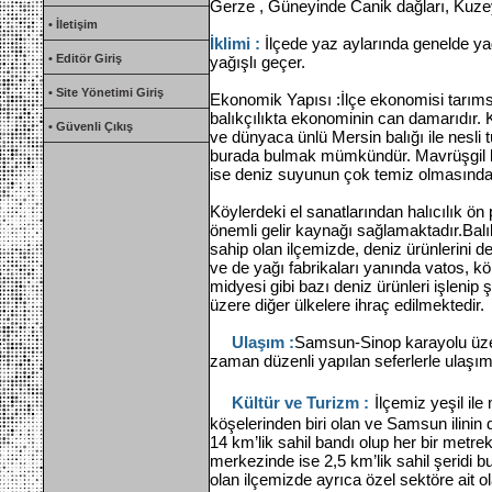
Gerze , Güneyinde Canik dağları, Kuzey
• İletişim
İklimi :
İlçede yaz aylarında genelde ya
• Editör Giriş
yağışlı geçer.
• Site Yönetimi Giriş
Ekonomik Yapısı :İlçe ekonomisi tarıms
balıkçılıkta ekonominin can damarıdır. K
• Güvenli Çıkış
ve dünyaca ünlü Mersin balığı ile nesli
burada bulmak mümkündür. Mavrüşgil b
ise deniz suyunun çok temiz olmasında
Köylerdeki el sanatlarından halıcılık ön 
önemli gelir kaynağı sağlamaktadır.Balık
sahip olan ilçemizde, deniz ürünlerini d
ve de yağı fabrikaları yanında vatos, 
midyesi gibi bazı deniz ürünleri işleni
üzere diğer ülkelere ihraç edilmektedir.
Ulaşım :
Samsun-Sinop karayolu üze
zaman düzenli yapılan seferlerle ulaşı
Kültür ve Turizm :
İlçemiz yeşil il
köşelerinden biri olan ve Samsun ilinin de
14 km’lik sahil bandı olup her bir metre
merkezinde ise 2,5 km’lik sahil şeridi 
olan ilçemizde ayrıca özel sektöre ait o