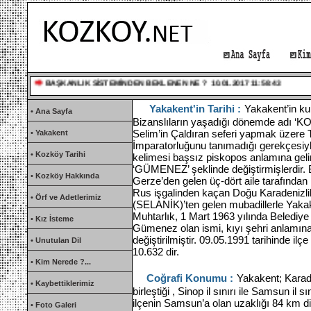
BAŞKANLIK SİSTEMİNDEN BEKLENEN NE ? 10.01.2017 11:58:43
Türkçüler Günü 3.05.2013 18:33:58
Yakakent'in Tarihi :
Yakakent’in ku
• Ana Sayfa
ALAÇAM-YAKAKENT TARİHİNDEN KESİTLER 10.04.2012 13:46:46
Bizanslıların yaşadığı dönemde adı ‘K
Selim’in Çaldıran seferi yapmak üzere
• Yakakent
İmparatorluğunu tanımadığı gerekçesiyle
• Kozköy Tarihi
kelimesi başsız piskopos anlamına geli
‘GÜMENEZ’ şeklinde değiştirmişlerdir.
• Kozköy Hakkında
Gerze’den gelen üç-dört aile tarafından
Rus işgalinden kaçan Doğu Karadenizlil
• Örf ve Adetlerimiz
(SELANİK)’ten gelen mubadillerle Yaka
Muhtarlık, 1 Mart 1963 yılında Belediye 
• Kız İsteme
Gümenez olan ismi, kıyı şehri anlamı
değiştirilmiştir. 09.05.1991 tarihinde il
• Unutulan Dil
10.632 dir.
• Kim Nerede ?...
Coğrafi Konumu :
Yakakent; Karade
• Kaybettiklerimiz
birleştiği , Sinop il sınırı ile Samsun il s
ilçenin Samsun’a olan uzaklığı 84 km d
• Foto Galeri