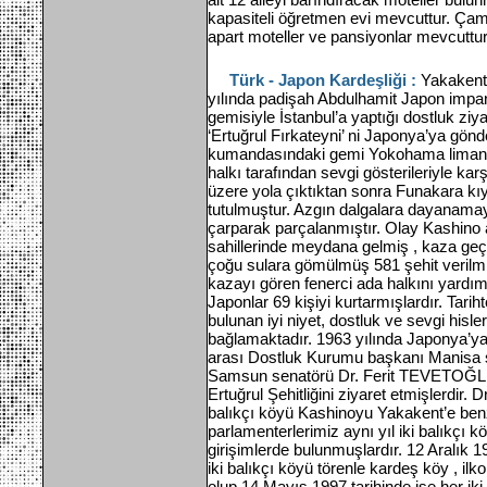
kapasiteli öğretmen evi mevcuttur. Çam
apart moteller ve pansiyonlar mevcuttu
Türk - Japon Kardeşliği :
Yakakent 
yılında padişah Abdulhamit Japon impa
gemisiyle İstanbul’a yaptığı dostluk ziy
‘Ertuğrul Fırkateyni’ ni Japonya’ya gön
kumandasındaki gemi Yokohama liman
halkı tarafından sevgi gösterileriyle ka
üzere yola çıktıktan sonra Funakara kıy
tutulmuştur. Azgın dalgalara dayanama
çarparak parçalanmıştır. Olay Kashino
sahillerinde meydana gelmiş , kaza geç
çoğu sulara gömülmüş 581 şehit verilmi
kazayı gören fenerci ada halkını yardı
Japonlar 69 kişiyi kurtarmışlardır. Tari
bulunan iyi niyet, dostluk ve sevgi hisler
bağlamaktadır. 1963 yılında Japonya’y
arası Dostluk Kurumu başkanı Manisa 
Samsun senatörü Dr. Ferit TEVETOĞLU
Ertuğrul Şehitliğini ziyaret etmişlerdi
balıkçı köyü Kashinoyu Yakakent’e benz
parlamenterlerimiz aynı yıl iki balıkçı
girişimlerde bulunmuşlardır. 12 Aralık 
iki balıkçı köyü törenle kardeş köy , ilko
olup 14 Mayıs 1997 tarihinde ise her iki