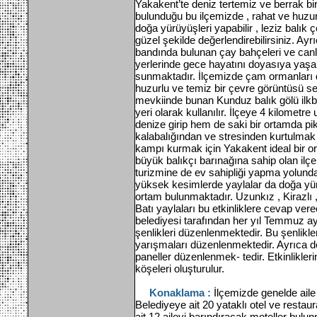
Yakakent’te deniz tertemiz ve berrak bir
bulunduğu bu ilçemizde , rahat ve huzurl
doğa yürüyüşleri yapabilir , leziz balık 
güzel şekilde değerlendirebilirsiniz. A
bandında bulunan çay bahçeleri ve can
yerlerinde gece hayatını doyasıya yaşa
sunmaktadır. İlçemizde çam ormanları d
huzurlu ve temiz bir çevre görüntüsü se
mevkiinde bunan Kunduz balık gölü il
yeri olarak kullanılır. İlçeye 4 kilomet
denize girip hem de saki bir ortamda pik
kalabalığından ve stresinden kurtulmak i
kampı kurmak için Yakakent ideal bir or
büyük balıkçı barınağına sahip olan ilçe
turizmine de ev sahipliği yapma yolund
yüksek kesimlerde yaylalar da doğa yür
ortam bulunmaktadır. Uzunkız , Kirazlı
Batı yaylaları bu etkinliklere cevap ve
belediyesi tarafından her yıl Temmuz ay
şenlikleri düzenlenmektedir. Bu şenlikl
yarışmaları düzenlenmektedir. Ayrıca deniz
paneller düzenlenmek- tedir. Etkinlikle
köşeleri oluşturulur.
Konaklama :
İlçemizde genelde ail
Belediyeye ait 20 yataklı otel ve resta
ait 12 aileyi barındıracak moteller bulun