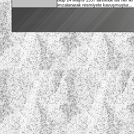
imzalanarak resmiyete kavuşmuştur...